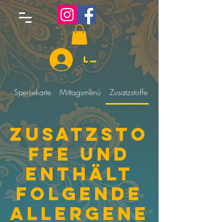
Log In
Speisekarte
Mittagsmenü
Zusatzstoffe und Enthält folgende 
Zusatzsto
ffe und
Enthält
folgende
Allergene