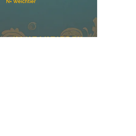
N= Weichtier
Kontaktieren
Sie uns
Unterermarkt 18a, 92637, Weiden
Email :
info@sangamweiden.de
Phone :
0961 634322 03
/04