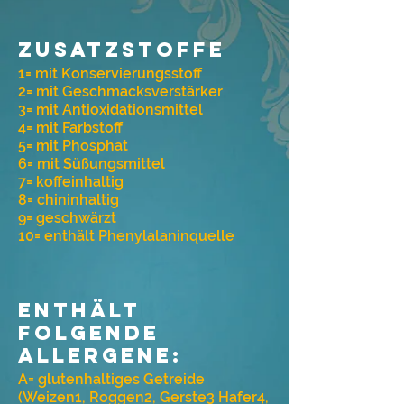
Zusatzstoffe
1= mit Konservierungsstoff
2= mit Geschmacksverstärker
3= mit Antioxidationsmittel
4= mit Farbstoff
5= mit Phosphat
6= mit Süßungsmittel
7= koffeinhaltig
8= chininhaltig
9= geschwärzt
10= enthält Phenylalaninquelle
Enthält
folgende
Allergene:
A= glutenhaltiges Getreide
(Weizen1, Roggen2, Gerste3 Hafer4,