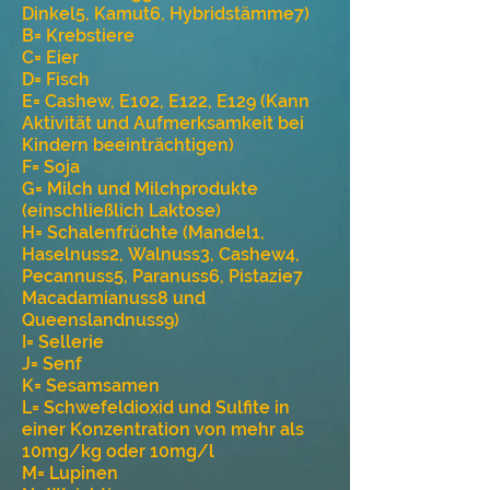
Dinkel5, Kamut6, Hybridstämme7)
B= Krebstiere
C= Eier
D= Fisch
E= Cashew, E102, E122, E129 (Kann
Aktivität und Aufmerksamkeit bei
Kindern beeinträchtigen)
F= Soja
G= Milch und Milchprodukte
(einschließlich Laktose)
H= Schalenfrüchte (Mandel1,
Haselnuss2, Walnuss3, Cashew4,
Pecannuss5, Paranuss6, Pistazie7
Macadamianuss8 und
Queenslandnuss9)
I= Sellerie
J= Senf
K= Sesamsamen
L= Schwefeldioxid und Sulfite in
einer Konzentration von mehr als
10mg/kg oder 10mg/l
M= Lupinen